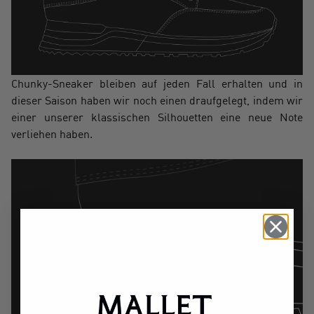
Chunky-Sneaker bleiben auf jeden Fall erhalten und in
dieser Saison haben wir noch einen draufgelegt, indem wir
einer unserer klassischen Silhouetten eine neue Note
verliehen haben.