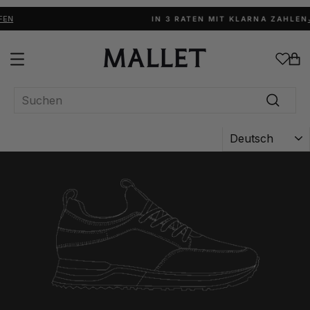
Direkt
zum
FEN
J
IN 3 RATEN MIT KLARNA ZAHLEN
Inhalt
SEITENNAVIGATION
EI
SEARCH
Suchen